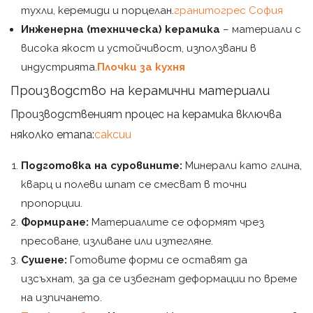
тухли, керемиди и порцелан.
гранитогрес София
Инженерна (техническа) керамика
– материали с
висока якост и устойчивост, използвани в
индустрията.
Плочки за кухня
Производство на керамични материали
Производственият процес на керамика включва
няколко етапа:
саксии
Подготовка на суровините:
Минерали като глина,
кварц и полеви шпат се смесват в точни
пропорции.
Формиране:
Материалите се оформят чрез
пресоване, изливане или изтегляне.
Сушене:
Готовите форми се оставят да
изсъхнат, за да се избегнат деформации по време
на изпичането.