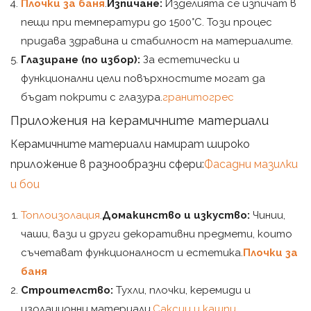
Плочки за баня
.
Изпичане:
Изделията се изпичат в
пещи при температури до 1500°C. Този процес
придава здравина и стабилност на материалите.
Глазиране (по избор):
За естетически и
функционални цели повърхностите могат да
бъдат покрити с глазура.
гранитогрес
Приложения на керамичните материали
Керамичните материали намират широко
приложение в разнообразни сфери:
Фасадни мазилки
и бои
Топлоизолация
.
Домакинство и изкуство:
Чинии,
чаши, вази и други декоративни предмети, които
съчетават функционалност и естетика.
Плочки за
баня
Строителство:
Тухли, плочки, керемиди и
изолационни материали.
Саксии и кашпи