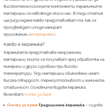
високотехнологичните компоненти, керамичните
материали са навсякъде около нас. В тази статия
ще разгледаме какво представляват те, как се
произвеждат и къде намират
приложение.
интеркерамос
Какво е керамика?
Керамиката представлява неорганични
материали, които се получават чрез обработка на
минерали и други суровини при високи
температури. Тези материали обикновено имат
висока твърдост, термоустойчивост и химическа
стабилност. Основните видове керамика
включват:
плочки за баня
Плочки за кухня
.
Традиционна керамика
– съдове,