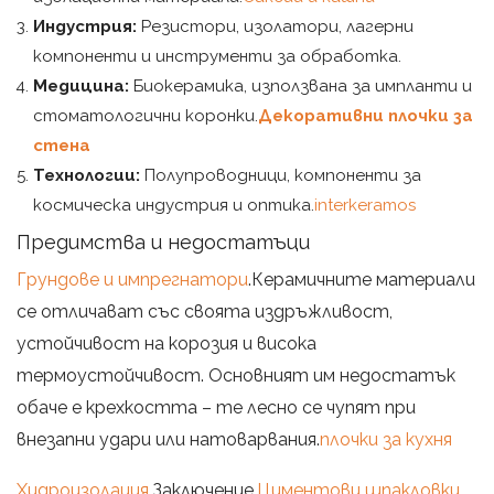
Индустрия:
Резистори, изолатори, лагерни
компоненти и инструменти за обработка.
Медицина:
Биокерамика, използвана за импланти и
стоматологични коронки.
Декоративни плочки за
стена
Технологии:
Полупроводници, компоненти за
космическа индустрия и оптика.
interkeramos
Предимства и недостатъци
Грундове и импрегнатори
.Керамичните материали
се отличават със своята издръжливост,
устойчивост на корозия и висока
термоустойчивост. Основният им недостатък
обаче е крехкостта – те лесно се чупят при
внезапни удари или натоварвания.
плочки за кухня
Хидроизолация
.Заключение.
Циментови шпакловки