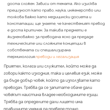
доста сложен. Зависи от темата. Ако изисква
прецизност като право, наука, инженерство или
толкова важно като медицински досиета и
констатации, ще знаете, че качественият превод
е доста критичен. За такива предмети е
жизненоважно за преводача ясно да предаде
техническите или сложните концепции в
собствената си специализирана
терминология.
преводи и легализация
Приятел, колега или служител, който може да
говори както изходния, така и целевия език, може
да бъде добър човек, който да използвате като
преводач. Трябва да се запитате обаче дали
човекът наистина владее необходимите езици.
Трябва да определите дали лицето има
правилните умения да преведе точно