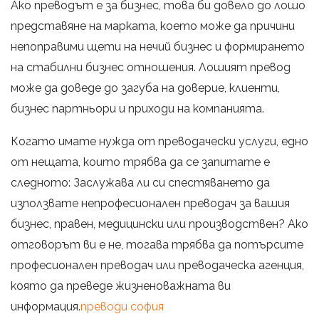
Ако преводът е за бизнес, това би довело до лошо
представяне на марката, което може да причини
непоправими щети на нечий бизнес и формирането
на стабилни бизнес отношения. Лошият превод
може да доведе до загуба на доверие, клиенти,
бизнес партньори и приходи на компанията.
Когато имате нужда от преводачески услуги, едно
от нещата, които трябва да се запитате е
следното: Заслужава ли си спестяването да
използвате непрофесионален преводач за вашия
бизнес, правен, медицински или производствен? Ако
отговорът ви е не, тогава трябва да потърсите
професионален преводач или преводаческа агенция,
която да преведе жизненоважната ви
информация.
преводи софия