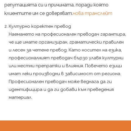
репутацията си и причината, поради която
клиентите им се доверяват.
нова транслейт
Културно коректен превод
Наемането на професионален преводач гарантира,
че ще имате организиран, граматически правилен
и лесен за четене превод. Като носител на езика,
професионалният преводач бързо улавя културни
или местни препратки и влияния. Повечето езици
имат леки производни в зависимост от региона.
Професионален преводач може веднага да ги
идентифицира и да ги добави към преведения
материал.