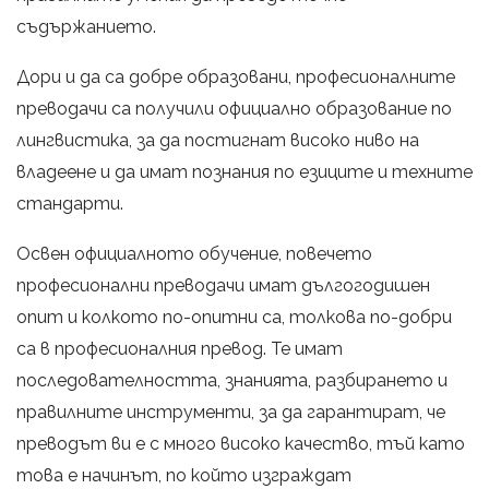
съдържанието.
Дори и да са добре образовани, професионалните
преводачи са получили официално образование по
лингвистика, за да постигнат високо ниво на
владеене и да имат познания по езиците и техните
стандарти.
Освен официалното обучение, повечето
професионални преводачи имат дългогодишен
опит и колкото по-опитни са, толкова по-добри
са в професионалния превод. Те имат
последователността, знанията, разбирането и
правилните инструменти, за да гарантират, че
преводът ви е с много високо качество, тъй като
това е начинът, по който изграждат