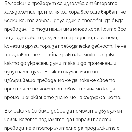
Въпреки че преводът се използва от второто
хилядолетие пр. н. е., някои хора все още вярват, че
всеки, който говори друг език, е способен да бъде
преводач. По този начин има много хора, които все
още използват услугите на роднини, приятели,
колеги и други хора за преводаческа дейност. Те не
осъзнават, че подобна практика може да доведе
както до украсени думи, така и до променени и
изпуснати думи. В някои случаи лицето,
извършващо превода, може да покаже своето
пристрастие, което от своя страна може да
промени очакваното значение на съдържанието.
Въпреки че би било добре да помолите двуезичен
човек, когото познавате, да направи прости
преводи, не е препоръчително да продължите с