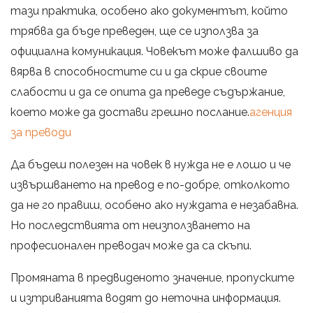
тази практика, особено ако документът, който
трябва да бъде преведен, ще се използва за
официална комуникация. Човекът може фалшиво да
вярва в способностите си и да скрие своите
слабости и да се опита да преведе съдържание,
което може да достави грешно послание.
агенция
за преводи
Да бъдеш полезен на човек в нужда не е лошо и че
извършването на превод е по-добре, отколкото
да не го правиш, особено ако нуждата е незабавна.
Но последствията от неизползването на
професионален преводач може да са скъпи.
Промяната в предвиденото значение, пропуските
и изтриванията водят до неточна информация.