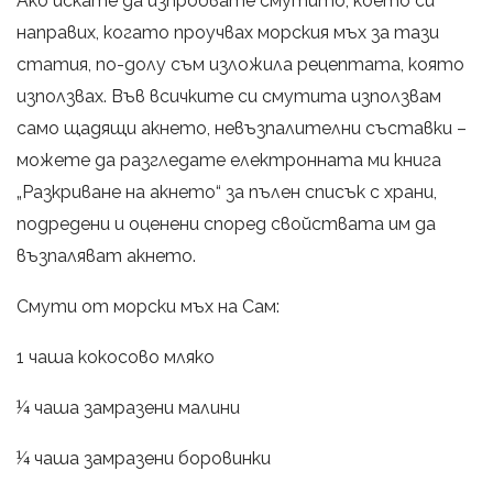
Ако искате да изпробвате смутито, което си
направих, когато проучвах морския мъх за тази
статия, по-долу съм изложила рецептата, която
използвах. Във всичките си смутита използвам
само щадящи акнето, невъзпалителни съставки –
можете да разгледате електронната ми книга
„Разкриване на акнето“ за пълен списък с храни,
подредени и оценени според свойствата им да
възпаляват акнето.
Смути от морски мъх на Сам:
1 чаша кокосово мляко
¼ чаша замразени малини
¼ чаша замразени боровинки