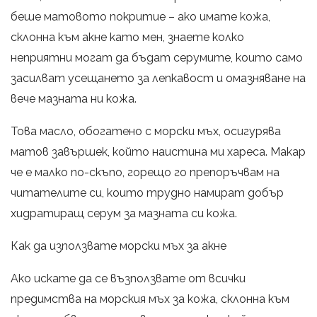
беше матовото покритие – ако имате кожа,
склонна към акне като мен, знаете колко
неприятни могат да бъдат серумите, които само
засилват усещането за лепкавост и омазняване на
вече мазната ни кожа.
Това масло, обогатено с морски мъх, осигурява
матов завършек, който наистина ми хареса. Макар
че е малко по-скъпо, горещо го препоръчвам на
читателите си, които трудно намират добър
хидратиращ серум за мазната си кожа.
Как да използвате морски мъх за акне
Ако искате да се възползвате от всички
предимства на морския мъх за кожа, склонна към