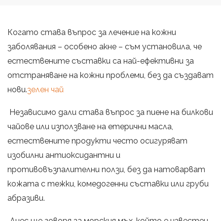
Когато става въпрос за лечение на кожни
заболявания – особено акне – съм установила, че
естествените съставки са най-ефективни за
отстраняване на кожни проблеми, без да създават
нови.
зелен чай
Независимо дали става въпрос за пиене на билкови
чайове или използване на етерични масла,
естествените продукти често осигуряват
изобилни антиоксидантни и
противовъзпалителни ползи, без да натоварват
кожата с тежки, комедогенни съставки или груби
абразиви.
Днес ще говоря за морския мъх, който е известен