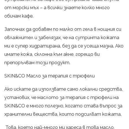
от морски мъх – а всички знаете колко много
обичам кафе.
Започнах да добавям по малко от гела в нощния си
овлажнител и забелязах, че на сутринта кожата
ми е супер хидратирана, без да се усеща мазна. Ако
имате кожа, склонна към акне, горещо ви
препоръчвам този продукт.
SKIN&CO Масло за терапия с трюфели
Ако искате да използвате само локални средства,
установих, че маслото за терапия с трюфели на
SKIN&CO е много полезно, когато става въпрос за
хранителни вещества, които подсилват кожата.
Това, което най-много ми хареса в това масло,