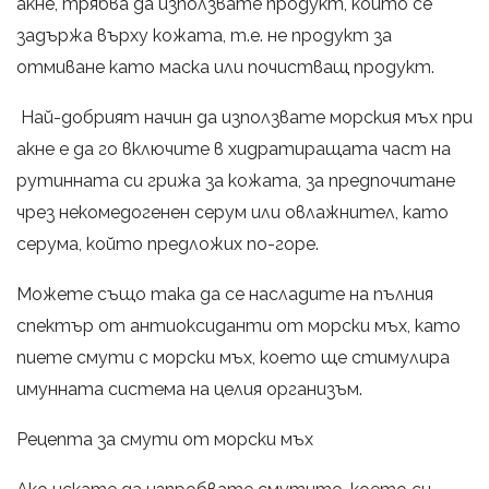
акне, трябва да използвате продукт, който се
задържа върху кожата, т.е. не продукт за
отмиване като маска или почистващ продукт.
Най-добрият начин да използвате морския мъх при
акне е да го включите в хидратиращата част на
рутинната си грижа за кожата, за предпочитане
чрез некомедогенен серум или овлажнител, като
серума, който предложих по-горе.
Можете също така да се насладите на пълния
спектър от антиоксиданти от морски мъх, като
пиете смути с морски мъх, което ще стимулира
имунната система на целия организъм.
Рецепта за смути от морски мъх