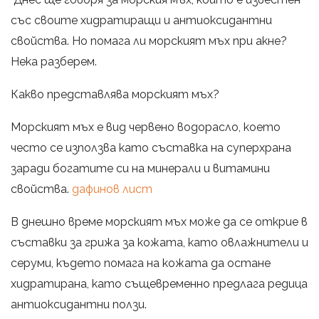
със своите хидратиращи и антиоксидантни
свойства. Но помага ли морският мъх при акне?
Нека разберем.
Какво представлява морският мъх?
Морският мъх е вид червено водорасло, което
често се използва като съставка на суперхрана
заради богатите си на минерали и витамини
свойства.
дафинов лист
В днешно време морският мъх може да се открие в
съставки за грижа за кожата, като овлажнители и
серуми, където помага на кожата да остане
хидратирана, като същевременно предлага редица
антиоксидантни ползи.