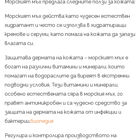
Морският мъх предлага следните ползи за кожата:
Морският мъх действа като чудесен естествен
хидратант и често се използва в хидратиращи
кремове и серуми, като помага на кожата да запази
влагата си.
Защитава дермата на кожата – морският мъх е
богат на различни витамини и минерали, които
помагат на водораслите да виреят в екстремни
подводни условия. Тези витамини и минерали,
особено естествената сяра в морския мъх, го
правят антимикробен и са чудесно средство за
защита на дермата на кожата от инфекции и
бактерии.
биопедия
Регулира и контролира производството на