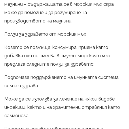
мазнини – съдържащата се в морския мъх сяра
може да помогне и за регулиране на
производството на мазнини
Ползи за здравето от морския мъх
Когато се поглъща, консумира, приема като
добавка или се смесва в смути, морският мъх
предлага следните ползи за здравето:
Подпомага поддържането на имунната система
силна и здрава
Може да се използва за лечение на някои видове
инфекции, както и на хранителни отравяния като
салмонела
Подпомага здравословното храносмилане