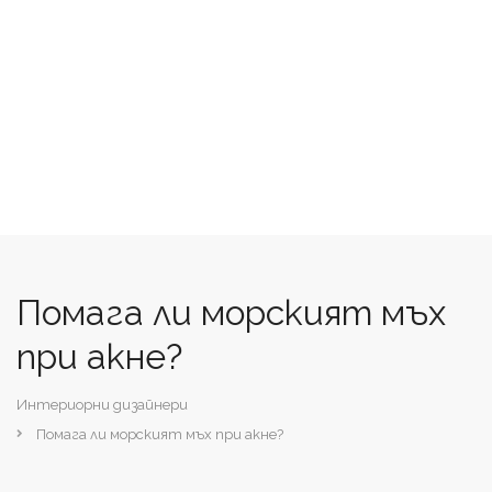
Помага ли морският мъх
при акне?
Интериорни дизайнери
Помага ли морският мъх при акне?