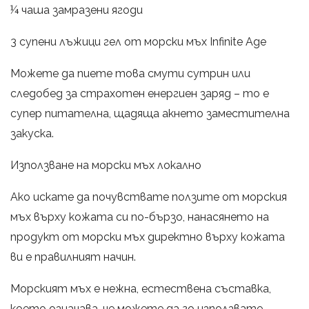
¼ чаша замразени ягоди
3 супени лъжици гел от морски мъх Infinite Age
Можете да пиете това смути сутрин или
следобед за страхотен енергиен заряд – то е
супер питателна, щадяща акнето заместителна
закуска.
Използване на морски мъх локално
Ако искате да почувствате ползите от морския
мъх върху кожата си по-бързо, нанасянето на
продукт от морски мъх директно върху кожата
ви е правилният начин.
Морският мъх е нежна, естествена съставка,
което означава, че можете да го използвате