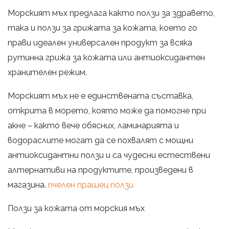
Морският мъх предлага както ползи за здравето,
така и ползи за грижата за кожата, което го
прави идеален универсален продукт за всяка
рутинна грижа за кожата или антиоксидантен
хранителен режим.
Морският мъх не е единствената съставка,
открита в морето, която може да помогне при
акне – както вече обясних, ламинарията и
водораслите могат да се похвалят с мощни
антиоксидантни ползи и са чудесни естествени
алтернативи на продуктите, произведени в
магазина.
пчелен прашец ползи
Ползи за кожата от морския мъх