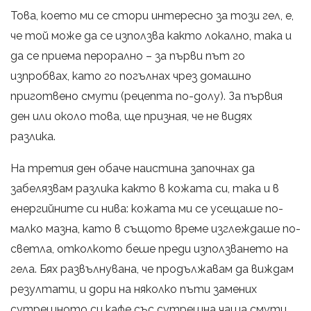
Това, което ми се стори интересно за този гел, е,
че той може да се използва както локално, така и
да се приема перорално – за първи път го
изпробвах, като го погълнах чрез домашно
приготвено смути (рецепта по-долу). За първия
ден или около това, ще призная, че не видях
разлика.
На третия ден обаче наистина започнах да
забелязвам разлика както в кожата си, така и в
енергийните си нива: кожата ми се усещаше по-
малко мазна, като в същото време изглеждаше по-
светла, отколкото беше преди използването на
гела. Бях развълнувана, че продължавам да виждам
резултати, и дори на няколко пъти замених
сутрешното си кафе със сутрешна чаша смути