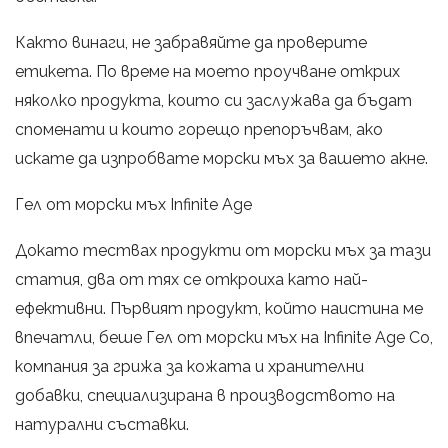
Както винаги, не забравяйте да проверите
етикета. По време на моето проучване открих
няколко продукта, които си заслужава да бъдат
споменати и които горещо препоръчвам, ако
искате да изпробвате морски мъх за вашето акне.
Гел от морски мъх Infinite Age
Докато тествах продукти от морски мъх за тази
статия, два от тях се откроиха като най-
ефективни. Първият продукт, който наистина ме
впечатли, беше Гел от морски мъх на Infinite Age Co,
компания за грижа за кожата и хранителни
добавки, специализирана в производството на
натурални съставки.