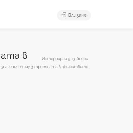
Влизане
ната в
Интериорни дизайнери
и значението му за промяната в обществото