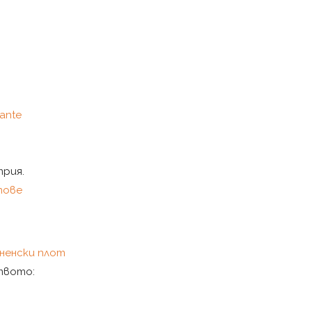
ante
рия.
тове
хненски плот
твото: