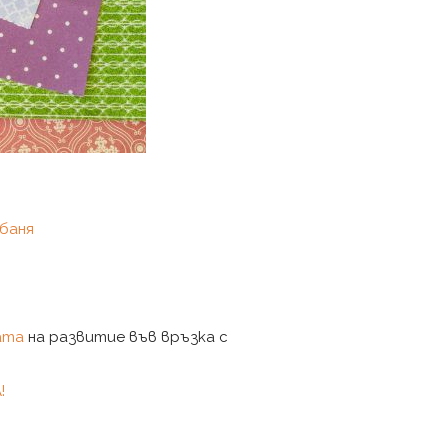
 баня
ата
на развитие във връзка с
!