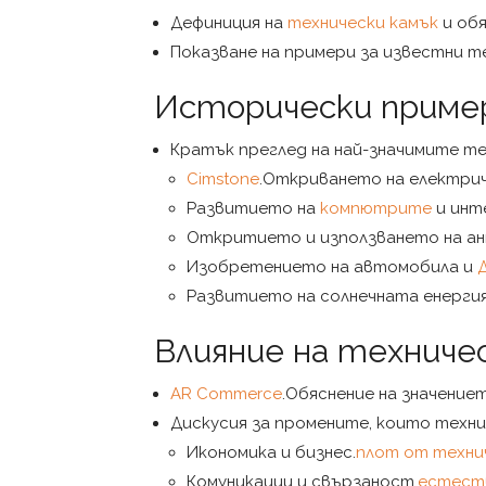
Дефиниция на
технически камък
и обя
Показване на примери за известни т
Исторически пример
Кратък преглед на най-значимите те
Cimstone
.Откриването на електри
Развитието на
компютрите
и инт
Откритието и използването на а
Изобретението на автомобила и
Развитието на солнечната енергия
Влияние на технич
AR Commerce
.Обяснение на значение
Дискусия за промените, които техн
Икономика и бизнес.
плот от техни
Комуникации и свързаност.
естеств