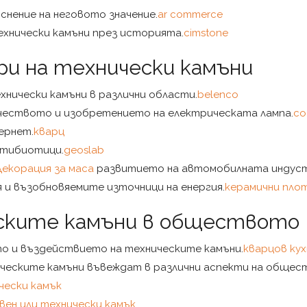
снение на неговото значение.
ar commerce
ехнически камъни през историята.
cimstone
и на технически камъни
хнически камъни в различни области.
belenco
чеството и изобретението на електрическата лампа.
co
ернет.
кварц
нтибиотици.
geoslab
Декорация за маса
развитието на автомобилната индуст
 и възобновяемите източници на енергия.
керамични пло
еските камъни в обществото
то и въздействието на техническите камъни.
кварцов ку
ическите камъни въвеждат в различни аспекти на общес
чески камък
ен или технически камък