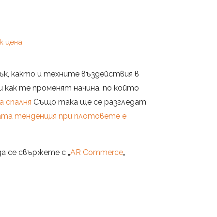
к цена
ък, както и техните въздействия в
 как те променят начина, по който
а спалня
Също така ще се разгледат
ата тенденция при плотовете е
да се свържете с „
AR Commerce
„