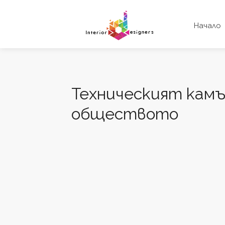
Начало
Техническият камъ
обществото