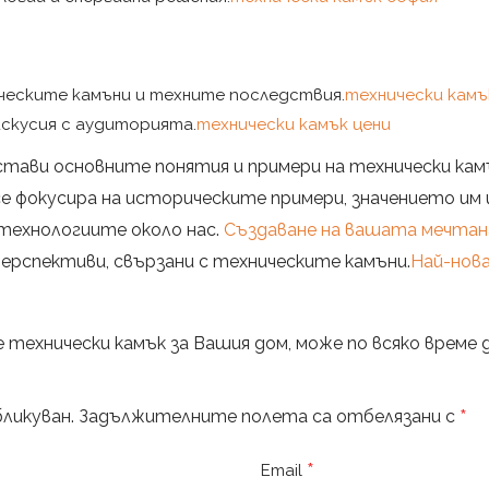
еските камъни и техните последствия.
технически камъ
искусия с аудиторията.
технически камък цени
дстави основните понятия и примери на технически кам
е фокусира на историческите примери, значението им и
технологиите около нас.
Създаване на вашата мечтан
рспективи, свързани с техническите камъни.
Най-нов
 технически камък за Вашия дом, може по всяко време 
*
ликуван.
Задължителните полета са отбелязани с
*
Email