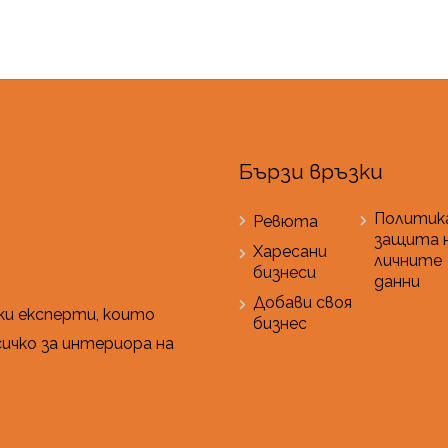
Бързи връзки
Политика
Ревюта
защита 
Харесани
личните
бизнеси
данни
Добави своя
ки експерти, които
бизнес
ичко за интериора на