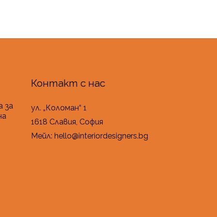
Контакт с нас
 за
ул. „Коломан“ 1
на
1618 Славия, София
Мейл: hello@interiordesigners.bg