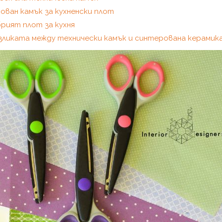
ован камък за кухненски плот
рият плот за кухня
азликата между технически камък и синтерована керамик