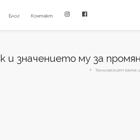
Блог
Контакт
к и значението му за промя
Техническият камък 