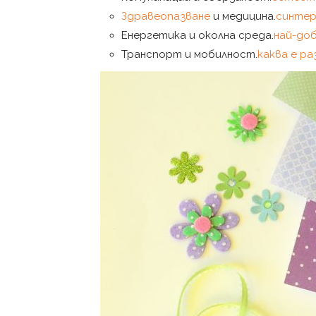
Здравеопазване
и медицина.
синтер
Енергетика и околна среда.
най-доб
Транспорт и мобилност.
каква е р