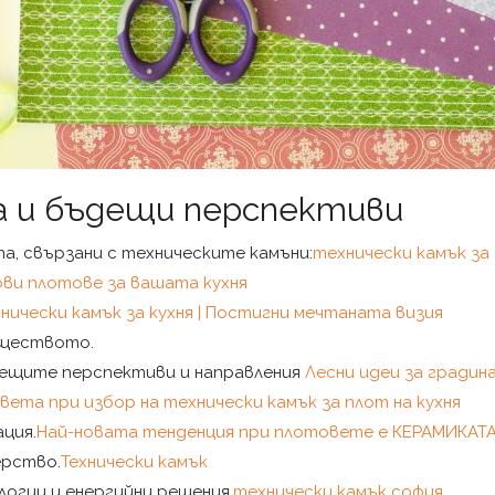
 и бъдещи перспективи
а, свързани с техническите камъни:
технически камък за
ви плотове за вашата кухня
хнически камък за кухня | Постигни мечтаната визия
бществото.
дещите перспективи и направления
Лесни идеи за градин
вета при избор на технически камък за плот на кухня
ция.
Най-новата тенденция при плотовете е КЕРАМИКАТА
ерство.
Технически камък
огии и енергийни решения.
технически камък софия