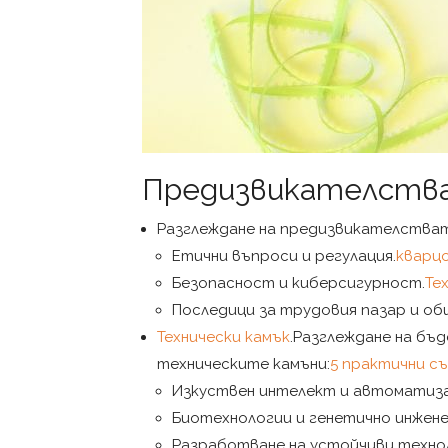
Предизвикателства
Разглеждане на предизвикателстват
Етични въпроси и регулация.
кварцо
Безопасност и киберсигурност.
Те
Последици за трудовия пазар и о
Технически камък
.Разглеждане на бъ
техническите камъни:
5 практични съ
Изкуствен интелект и автоматиза
Биотехнологии и генетично инжен
Разработване на устойчиви технол