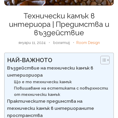
Технически камък в
интериора | Предимства и
въздействие
януари 11, 2024
•
boxwmuij
•
Room Design
НАЙ-ВАЖНОТО
Въздействие на технически камък в
интериориора
Що е то технически камък
Повишаване на естетиката с повърхности
от технически камък
Практическите предимства на
технически камък в интериораните
пространства