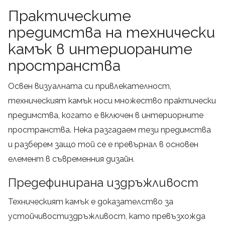
Практическите
предимства на технически
камък в интериораните
пространства
Освен визуалната си привлекателност,
техническият камък носи множество практически
предимства, когато е включен в интериорните
пространства. Нека разгадаем тези предимства
и разберем защо той се е превърнал в основен
елемент в съвременния дизайн.
Предефинирана издръжливост
Техническият камък е доказателство за
устойчивостиздръжливост, като превъзхожда