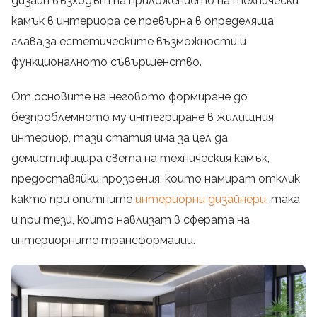
дизайн възходът на приложението на технически
камък в интериора се превърна в определяща
глава,за естетическите възможности и
функционалното съвършенство.
От основите на неговото формиране до
безпроблемното му интегриране в жилищния
интериор, тази статия има за цел да
демистифицира света на техническия камък,
предоставяйки прозрения, които намират отклик
както при опитните
интериорни дизайнери
, така
и при тези, които навлизат в сферата на
интериорните трансформации.