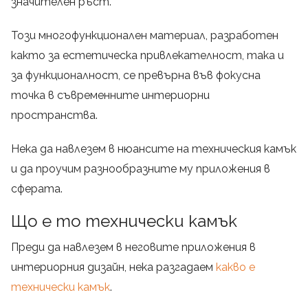
значителен ръст.
Този многофункционален материал, разработен
както за естетическа привлекателност, така и
за функционалност, се превърна във фокусна
точка в съвременните интериорни
пространства.
Нека да навлезем в нюансите на техническия камък
и да проучим разнообразните му приложения в
сферата.
Що е то технически камък
Преди да навлезем в неговите приложения в
интериорния дизайн, нека разгадаем
какво е
технически камък
.