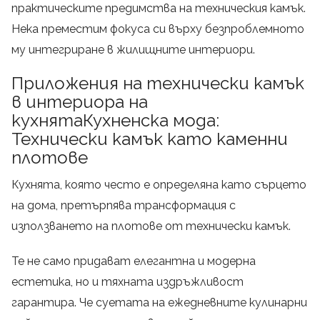
практическите предимства на техническия камък.
Нека преместим фокуса си върху безпроблемното
му интегриране в жилищните интериори.
Приложения на технически камък
в интериора на
кухнятаКухненска мода:
Технически камък като каменни
плотове
Кухнята, която често е определяна като сърцето
на дома, претърпява трансформация с
използването на плотове от технически камък.
Те не само придават елегантна и модерна
естетика, но и тяхната издръжливост
гарантира. Че суетата на ежедневните кулинарни