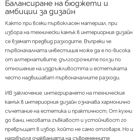
Балансиране на бюджети и
амбиции за дизайн
Както при всеки първокласен материал, при
избора на технически камък в интериорния дизайн
се вземат предвид разходите. Въпреки че
първоначалната инвестиция може да е по-висока
от алтернативите, дългосрочните ползи по
отношение на издръжливостта и естетиката
често надвишават първоначалните разходи.
ИВ заключение, интегрирането на техническия
камък в интериорния дизайн означава хармонично
съчетание на естетика и практичност. От кухни
до бани, неговата гъвкавост и устойчивост го
превръщат в избор, който не само отговаря. Но и
надхвърля очакванията на съвременните