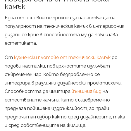
камък
Една от основните причини за нарастващата
популярност на техническия камък в интериорния
дизайн се крие в способността му да повишава
естетиката.
От
кухненски плотове от технически камък
до
подови настилки, повърхностите излъчват
съвременен чар, който безпроблемно се
интегрира в различни дизайнерски проектисхеми.
Способността да имитира
външния вид
на
естествените камъни, като същевременно
предлага повишена издръжливост, го прави
предпочитан избор както сред дизайнерите, така
и сред собствениците на жилища.