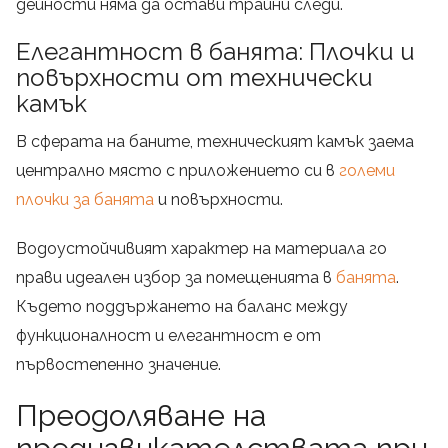
дейности няма да остави трайни следи.
Елегантност в банята: Плочки и
повърхности от технически
камък
В сферата на баните, техническият камък заема
централно място с приложението си в
големи
плочки за банята
и повърхности.
Водоустойчивият характер на материала го
прави идеален избор за помещенията в
банята
.
Където поддържането на баланс между
функционалност и елегантност е от
първостепенно значение.
Преодоляване на