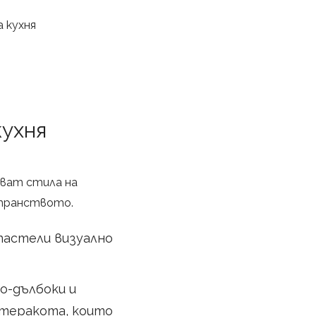
 кухня
кухня
яват стила на
странството.
пастели визуално
о-дълбоки и
 теракота, които