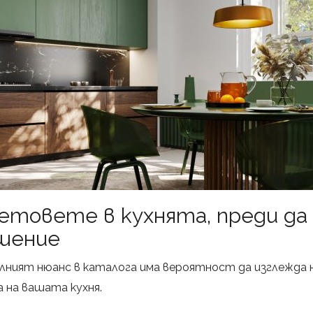
етовете в кухнята, преди да
шение
лният нюанс в каталога има вероятност да изглежда н
 на вашата кухня.