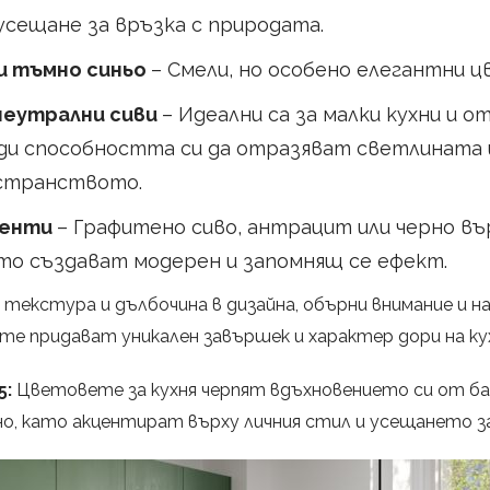
усещане за връзка с природата.
и тъмно синьо
– Смели, но особено елегантни ц
неутрални сиви
– Идеални са за малки кухни и 
ди способността си да отразяват светлината и
странството.
центи
– Графитено сиво, антрацит или черно в
ито създават модерен и запомнящ се ефект.
 текстура и дълбочина в дизайна, обърни внимание и на
 те придават уникален завършек и характер дори на ку
5:
Цветовете за кухня черпят вдъхновението си от б
о, като акцентират върху личния стил и усещането з