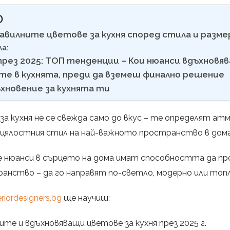
О
авилните цветове за кухня според стила и разме
а:
през 2025: ТОП тенденции – Кои нюанси вдъхновя
е в кухнята, преди да вземеш финално решение
ъхновение за кухнята ти
а кухня не се свежда само до вкус – те определят ат
цялостния стил на най-важното пространство в дома
 нюанси в сърцето на дома имат способността да пр
анство – да го направят по-светло, модерно или топл
eriordesigners.bg
ще научиш:
ите и вдъхновяващи цветове за кухня през 2025 г.