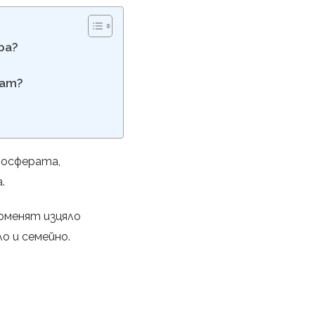
ра?
ват?
мосферата,
.
оменят изцяло
о и семейно.