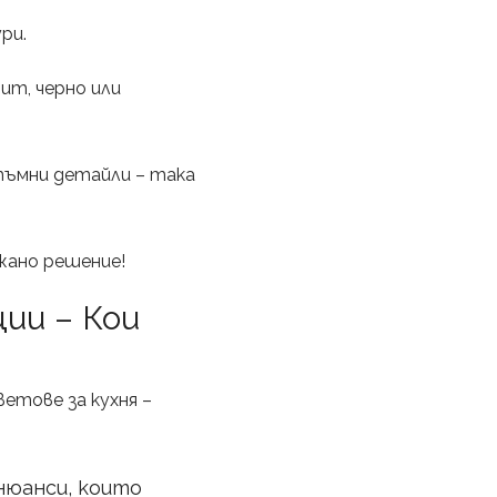
ри.
ит, черно или
тъмни детайли – така
жано решение!
ии – Кои
ветове за кухня –
 нюанси, които