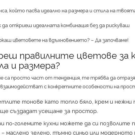
нса, който пасва идеално на размера и стила на твоята
к да откриеш идеалната комбинация без да рискуваш
ъркаш цветовете на вдъхновението? – Да започваме!
ереш правилните цветове за 
ла и размера?
не са просто част от тенденция, те трябва да отраз
и взаимодействат с конкретните особености на про
етлите тонове като топло бяло, крем и нежни 
 ще създадат усещане за простор.
ри по-големите кухни можете да си позволите п
 – маслено зелено, тъмно синьо или модерното