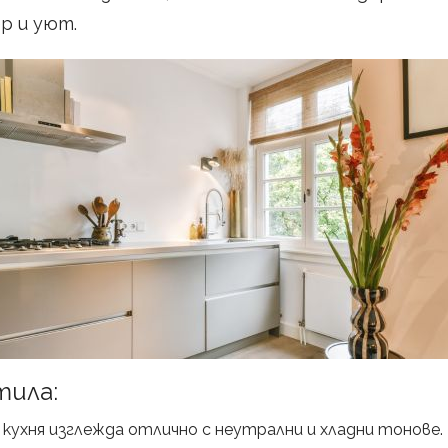
р и уют.
тила:
кухня изглежда отлично с неутрални и хладни тонове.