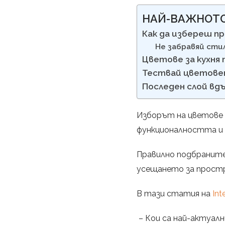
НАЙ-ВАЖНОТ
Как да избереш пр
Не забравяй стил
Цветове за кухня 
Тествай цветовет
Последен слой вд
Изборът на цветове з
функционалността и 
Правилно подбраните
усещането за простр
В тази статия на
Int
– Кои са най-актуалн