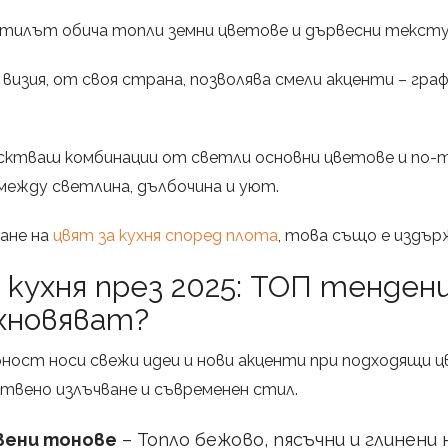
 стилът обича топли земни цветове и дървесни тексту
визия, от своя страна, позволява смели акценти – граф
ктваш комбинации от светли основни цветове и по-
между светлина, дълбочина и уют.
ване на
цвят за кухня според плота
, това също е издър
кухня през 2025: ТОП тенденц
хновяват?
рност носи свежи идеи и нови акценти при подходящи ц
твено излъчване и съвременен стил.
вени тонове
– Топло бежово, пясъчни и глинени