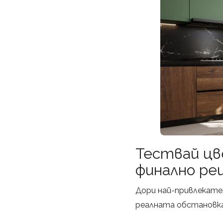
Тествай цв
финално ре
Дори най-привлекате
реалната обстановка