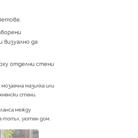
ветове.
отворени
 визуално да
ърху отделни стени
 мозаечна мазилка или
хненски стени.
аланса между
а топъл, уютен дом.