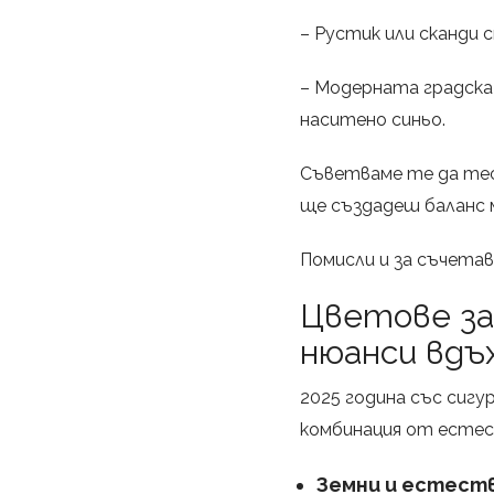
– Рустик или сканди
– Модерната градска 
наситено синьо.
Съветваме те да тес
ще създадеш баланс 
Помисли и за съчета
Цветове за 
нюанси вдъ
2025 година със сигу
комбинация от естес
Земни и естест