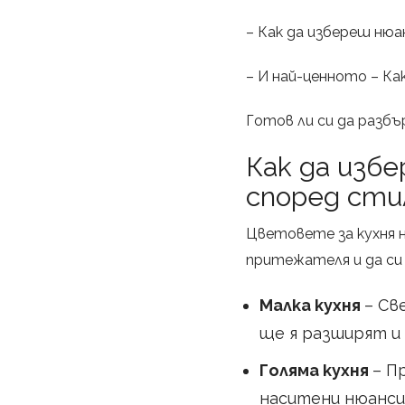
– Как да избереш нюа
– И най-ценното – Ка
Готов ли си да разб
Как да изб
според сти
Цветовете за кухня 
притежателя и да с
Малка кухня
– Св
ще я разширят и
Голяма кухня
– П
наситени нюанси