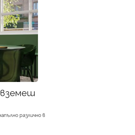
 вземеш
апълно различно в