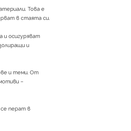
атериали. Това е
рват в стаята си.
а и осигуряват
золиращи и
ве и теми. От
мотиви –
 се перат в