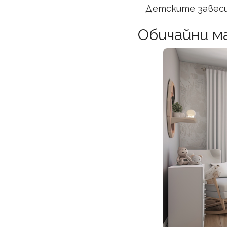
Детските завеси 
Обичайни м