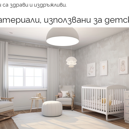
са здрави и издръжливи.
атериали, използвани за дет