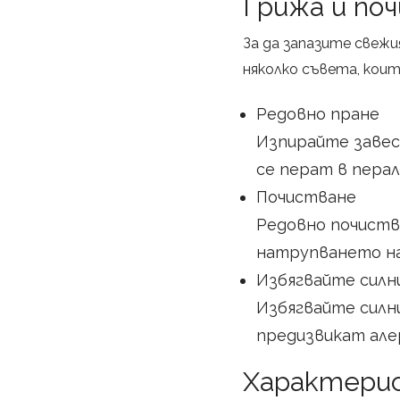
Грижа и по
За да запазите свежи
няколко съвета, коит
Редовно пране
Изпирайте завес
се перат в перал
Почистване
Редовно почиств
натрупването на 
Избягвайте силн
Избягвайте силн
предизвикат алер
Характери