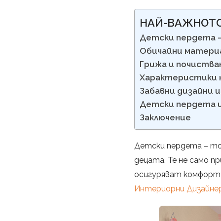
НАЙ-ВАЖНОТ
Детски пердета 
Обичайни материа
Грижа и почиства
Характеристики 
Забавни дизайни 
Детски пердета и
Заключение
Детски пердета – тов
децата. Те не само п
осигуряват комфорт 
Интериорни Дизайне