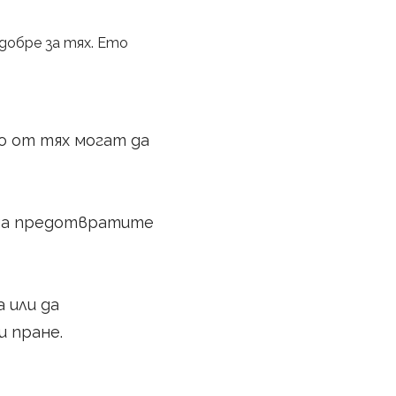
 добре за тях. Ето
о от тях могат да
а да предотвратите
 или да
и пране.