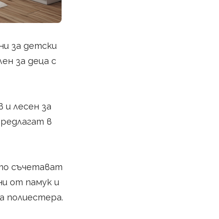
ни за детски
ен за деца с
 и лесен за
предлагат в
ито съчетават
и от памук и
а полиестера.