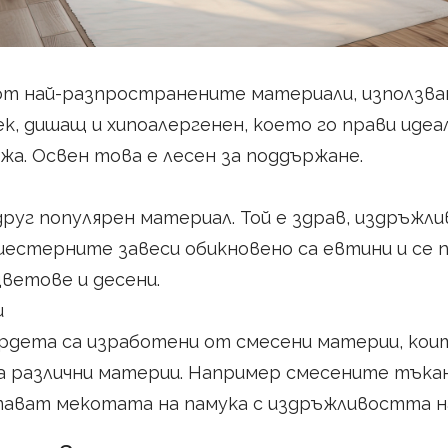
от най-разпространените материали, използва
ек, дишащ и хипоалергенен, което го прави идеал
жа. Освен това е лесен за поддържане.
уг популярен материал. Той е здрав, издръжлив
иестерните завеси обикновено са евтини и се 
ветове и десени.
и
рдета са изработени от смесени материи, ко
 различни материи. Например смесените тъкан
ават мекотата на памука с издръжливостта н