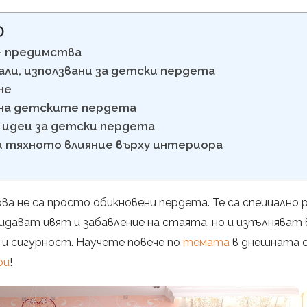
О
– предимства
ли, използвани за детски пердета
не
на детските пердета
и идеи за детски пердета
 тяхното влияние върху интериора
а не са просто обикновени пердета. Те са специално 
ридават цвят и забавление на стаята, но и изпълняват
и сигурност. Научете повече по
темата
в днешната 
ри
!