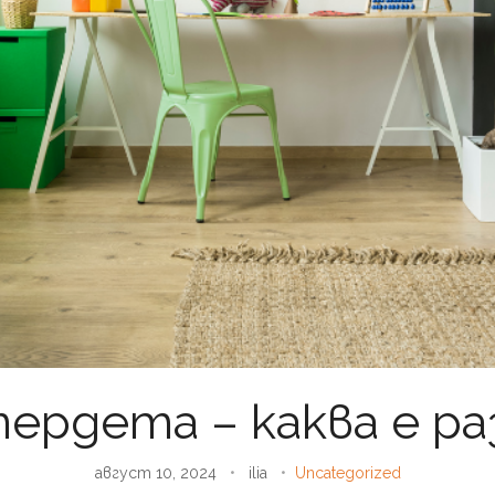
ердета – каква е р
август 10, 2024
•
ilia
•
Uncategorized