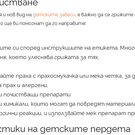
чистване
я и нов вид на
детските завеси
, е важно да се грижите
о ще ви помогнат да го направите:
ите си според инструкциите на етикета. Мног
ня, което улеснява грижата за тях.
айте праха с прахосмукачка или мека четка, з
прах и алергени.
и почистващи препарати
и химикали, които могат да повредят материала
гични реакции, и използвайте мек препарат пр
стики на детските пердета