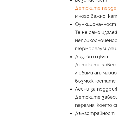
Детските перд
много важно, ка
Функционалност
Те не само изгл
неприкосновенос
терморегулиращ
Дизайн и цвят
Детските завеси
любими анимацио
възможностите с
Лесни за поддръ
Детските завеси 
пералня, което с
Дълготрайност