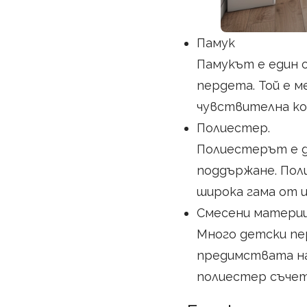
Памук
Памукът е един 
пердета. Той е м
чувствителна ко
Полиестер.
Полиестерът е др
поддържане. Пол
широка гама от ц
Смесени матери
Много детски пе
предимствата на
полиестер съчет