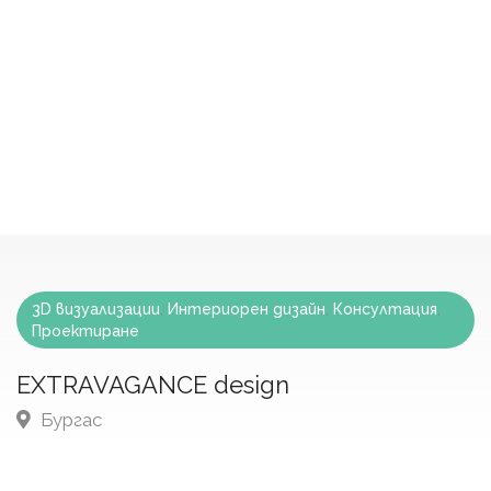
3D визуализации
,
Интериорен дизайн
,
Консултация
,
Проектиране
EXTRAVAGANCE design
Бургас