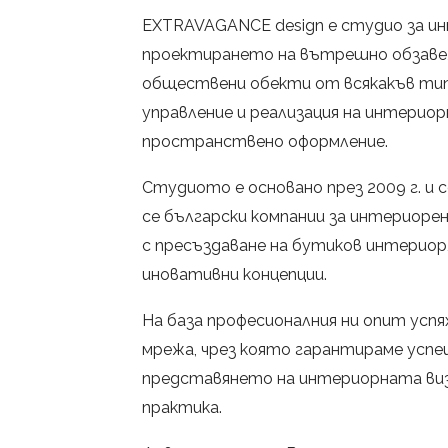
EXTRAVAGANCE design е студио за ин
проектирането на вътрешно обзавеж
обществени обекти от всякакъв тип.
управление и реализация на интериорн
пространствено оформление.
Студиото е основано през 2009 г. и
се български компании за интериорен
с пресъздаване на бутиков интериор
иновативни концепции.
На база професионалния ни опит усп
мрежа, чрез която гарантираме успе
представянето на интериорната виз
практика.