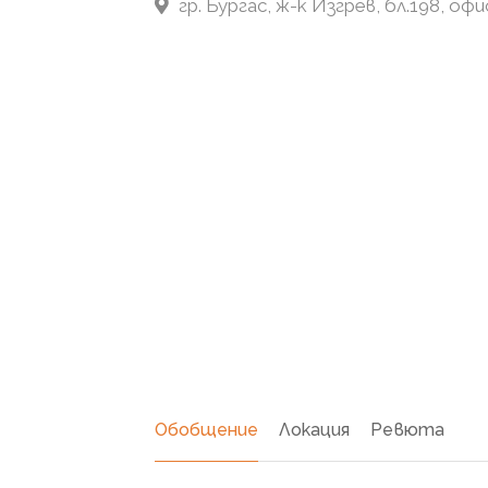
гр. Бургас, ж-к Изгрев, бл.198, офи
Обобщение
Локация
Ревюта