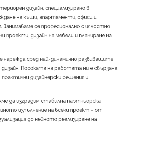
териорен дизайн, специализирано в
дане на къщи, апартаменти, офиси и
 Занимаваме се професионално с цялостно
и проекти, дизайн на мебели и планиране на
 се нарежда сред най-динамично развиващите
 дизайн. Посоката на работата ни е свързана
, практични дизайнерски решения и
яхме да изградим стабилна партньорска
шното изпълнение на всеки проект – от
уализация до нейното реализиране на