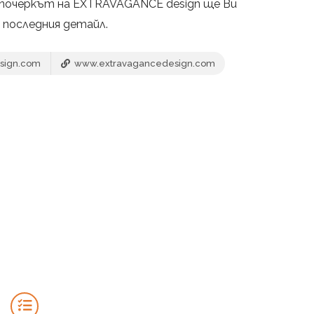
е почеркът на EXTRAVAGANCE design ще Ви
 последния детайл.
sign.com
www.extravagancedesign.com