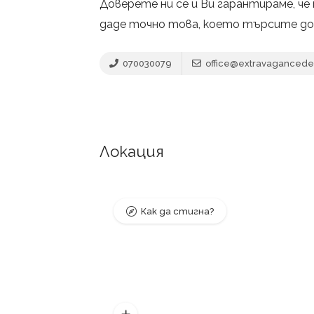
Доверете ни се и Ви гарантираме, ч
даде точно това, което търсите до
070030079
office@extravagancede
Локация
Как да стигна?