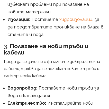
избегнат проблеми при полагане на
новите материали.
Изолация:
Поставете
хидроизолации
, за
да предотвратите проникване на влага в
стените и пода.
3.
Полагане на нови тръби и
кабели
Преди да се започне с финалните довършителни
работи, трябва да се положат новите тръби и
електрически кабели:
Водопровод:
Поставете нови тръби за
вода и канализация.
Електричество:
Инсталирайте нови