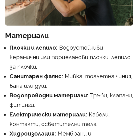
Материали
Плочки и лепило:
Водоустойчиви
керамични или порцеланови плочки, лепило
за плочки.
Санитарен фаянс:
Мивка, тоалетна чиния,
вана или душ.
Водопроводни материали:
Тръби, клапани,
фитинги.
Електрически материали:
Кабели,
контакти, осветителни тела.
Хидроизолация:
Мембрани и