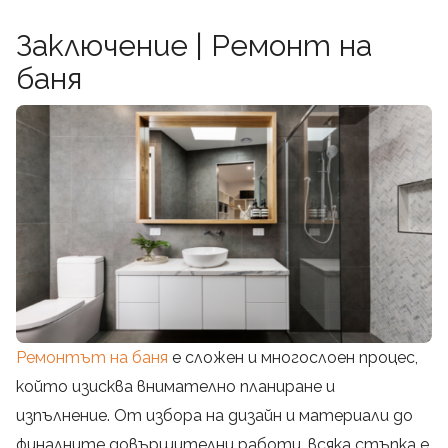
Заключение
| Ремонт на
баня
Ремонтът на баня
е сложен и многослоен процес,
който изисква внимателно планиране и
изпълнение. От избора на дизайн и материали до
финалните довършителни работи, всяка стъпка е