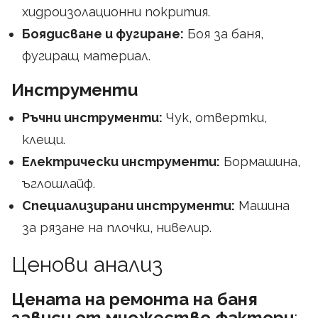
хидроизолационни покрития.
Боядисване и фугиране:
Боя за баня,
фугиращ материал.
Инструменти
Ръчни инструменти:
Чук, отвертки,
клещи.
Електрически инструменти:
Бормашина,
ъглошлайф.
Специализирани инструменти:
Машина
за рязане на плочки, нивелир.
Ценови анализ
Цената на ремонта на баня
зависи от множество фактори
: