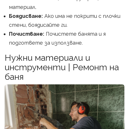
материал.
Боядисване:
Ако има не покрити с плочки
стени, боядисайте ги.
Почистване:
Почистете банята и я
подгответе за използване.
Нужни материали и
инструменти | Ремонт на
баня