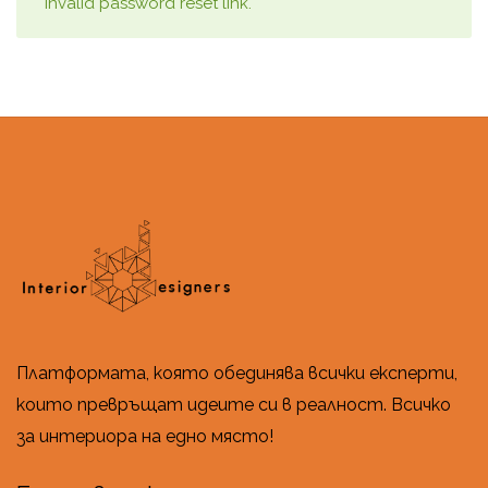
Invalid password reset link.
Платформата, която обединява всички експерти,
които превръщат идеите си в реалност. Всичко
за интериора на едно място!