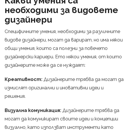
Какви умения са
необходими за видовете
дизайнери
Специфичните умения, необходими за различните
видове дизайнери, могат да варират, но има някои
общи умения, които са полезни за повечето
дизайнерски кариери. Ето някои умения, от които
дизайнерите може да се нуждаят:
Креативност:
Дизайнерите трябва да могат да
измислят оригинални и иновативни идеи и
решения.
Визуална комуникация:
Дизайнерите трябва да
могат да комуникират своите идеи и концепции
визуално, като използват инструменти като