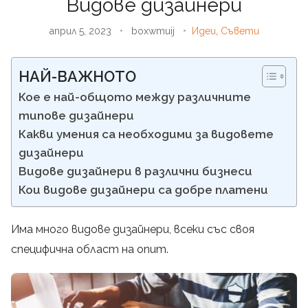
Видове дизайнери
април 5, 2023
•
boxwmuij
•
Идеи
,
Съвети
НАЙ-ВАЖНОТО
Кое е най-общото между различните
типове дизайнери
Какви умения са необходими за видовете
дизайнери
Видове дизайнери в различни бизнеси
Кои видове дизайнери са добре платени
Има много видове дизайнери, всеки със своя
специфична област на опит.