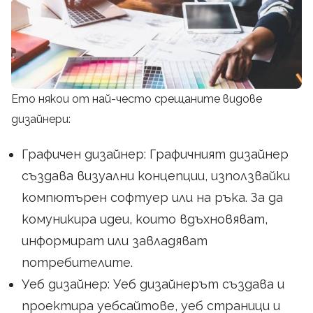
Ето някои от най-често срещаните видове
дизайнери:
Графичен дизайнер: Графичният дизайнер
създава визуални концепции, използвайки
компютърен софтуер или на ръка. За да
комуникира идеи, които вдъхновяват,
информират или завладяват
потребителите.
Уеб дизайнер: Уеб дизайнерът създава и
проектира уебсайтове, уеб страници и