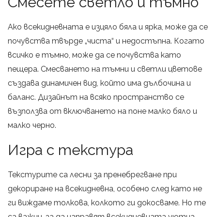
Смесете светло и тъмно
Ако всекидневната е изцяло бяла и ярка, може да се
почувства твърде „чиста“ и недостъпна. Когато
всичко е тъмно, може да се почувства като
пещера. Смесването на тъмни и светли цветове
създава динамичен вид, който има дълбочина и
баланс. Дизайнът на всяко пространство се
възползва от включването на поне малко бяло и
малко черно.
Игра с текстура
Текстурите са лесни за пренебрегване при
декориране на всекидневна, особено след като не
ги виждаме толкова, колкото ги докосваме. Но те
са важни, за да направят всекидневната уютна.