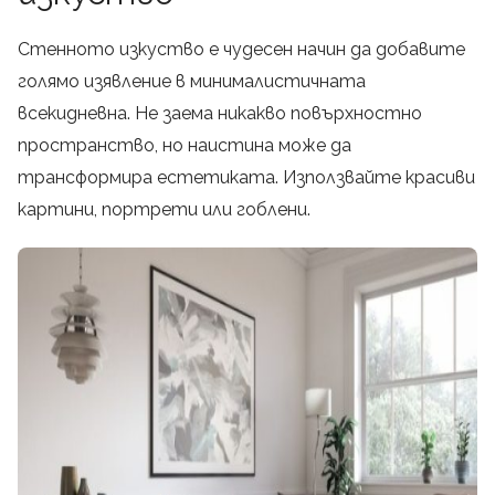
Стенното изкуство е чудесен начин да добавите
голямо изявление в минималистичната
всекидневна. Не заема никакво повърхностно
пространство, но наистина може да
трансформира естетиката. Използвайте красиви
картини, портрети или гоблени.