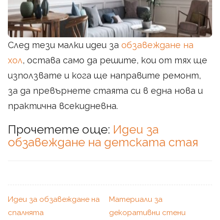
След тези малки идеи за
обзавеждане на
хол
, остава само да решите, кои от тях ще
използвате и кога ще направите ремонт,
за да превърнете стаята си в една нова и
практична всекидневна.
Прочетете още:
Идеи за
обзавеждане на детската стая
Идеи за обзавеждане на
Материали за
спалнята
декоративни стени