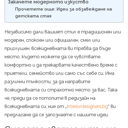
Закачете модерното изкуство
Прочетете още: Идеи за обзавеждане на
детската стая
Независимо дали вашият стил е традиционен или
модерен, спокоен или официален, смел или
приглушен, всекидневната ви трябва да бъде
място, където можете да се чувствате
комфортно и да прекарвате качествено време с
приятели, семейство или само със себе си. Има
различни тънкости, за да направите
всекидневната си страхотно място за вас. Така
че, преди да се потопите в редизайн на
всекидневната си, ние от „
Interiordesigners.bg
“ ви
предлагаме да се запознаете с нашите идеи.