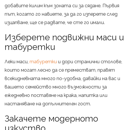
добавите килим към зоната си за сядане. Първия
път, когато го навиете, за да го изперете след
изцапване, ще се радвате, че сте го имали.
Изберете подвижни маси и
табуретки
Леки маси,
табуретки
и дори странични столове,
които могат лесно да се преместват, правят
всекидневната много по-удобна, давайки на вас и
вашето семейство много възможности за
ежедневно поставяне на крака, напитка или
настаняване на допълнителен гост.
Закачете модерното
изкуство