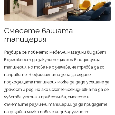
Смесете вашата
тапицерия
Разбира се, повечето мебелни магазини ви дават
възможност да закупите цял хол в подходяща
тапицерия, но това не означава, че трябва да го
направите. В официалната зона за сядане
подходящата тапицерия може да даде усещане за
зрялост и ред, но ако искате всекидневната да се
чувства уютна и приветлива, смесете и
съчетайте различни тапицерии, за да придадете
на дизайна малко повече индивидуалност.