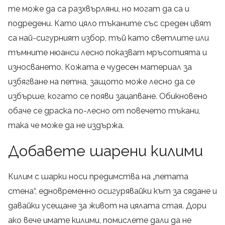
те може да са разхвърляни, но могат да са и
подредени. Като цяло тъканите със среден цвят
са най-сигурният избор, тъй като светлите или
тъмните нюанси лесно показват мръсотията и
износването. Кожата е чудесен материал за
избягване на петна, защото може лесно да се
избърше, когато се появи зацапване. Обикновено
обаче се драска по-лесно от повечето тъкани,
така че може да не издържа.
Добавете шарени килими
Килим с шарки носи предимства на „петата
стена“, едновременно осигурявайки кът за сядане и
давайки усещане за живот на цялата стая. Дори
ако вече имате килими, помислете дали да не