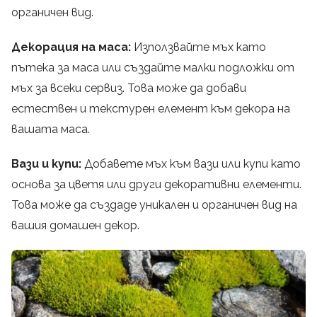
органичен вид.
Декорация на маса:
Използвайте мъх като
пътека за маса или създайте малки подложки от
мъх за всеки сервиз. Това може да добави
естествен и текстурен елемент към декора на
вашата маса.
Вази и купи:
Добавете мъх към вази или купи като
основа за цветя или други декоративни елементи.
Това може да създаде уникален и органичен вид на
вашия домашен декор.