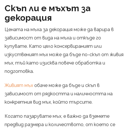
Скъп ли е мъхът за
декорация
Цената на мъха за декорация може да варира в
зависимост от вида на мъха и откъде го
купувате. Като цяло консервираният или
изкуственият мъх може да бъде по-скъп от живия
мъх, тъй като изисква повече обработка и
подготовка.
Живият мъх
обаче може да бъде и скъп в
зависимост от рядкостта и наличността на
конкретния вид мъх, който търсите.
Когато пазарувате мъх, е важно да вземете
предвид размера и количеството, от което се