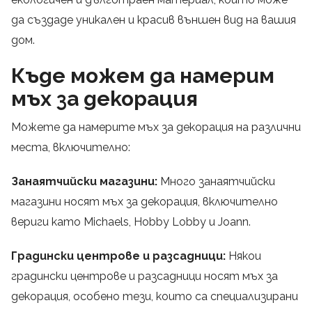
да създаде уникален и красив външен вид на вашия
дом.
Къде можем да намерим
мъх за декорация
Можете да намерите мъх за декорация на различни
места, включително:
Занаятчийски магазини:
Много занаятчийски
магазини носят мъх за декорация, включително
вериги като Michaels, Hobby Lobby и Joann.
Градински центрове и разсадници:
Някои
градински центрове и разсадници носят мъх за
декорация, особено тези, които са специализирани