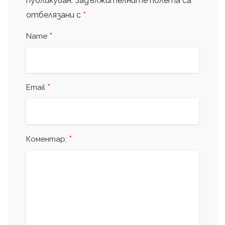
публикуван.
Задължителните полета са
*
отбелязани с
*
Name
*
Email
*
Коментар: