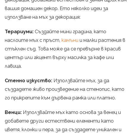
вашия домашен декор. Ето няколко идеи за
използване на мъх за декорация:
Терариуми:
Създайте мини градина, като
наслоите мъх с пръст,
камъни
и малки растения в
стъклен съд. Това може да се превърне в красив
център или акцент върху масичка за кафе или
лавица.
Стенно изкуство:
Използвайте мъх, за да
създадете живо произведение на стенопис, като
го прикрепите към дървена рамка или платно.
Венци:
Използвайте мъх като основа за венец и
добавете други естествени елементи като
цветя, клонки и пера, за да създадете уникален и