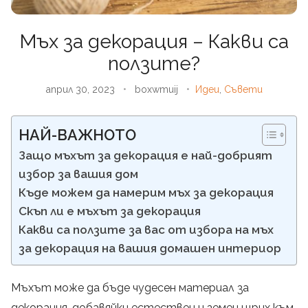
Мъх за декорация – Какви са
ползите?
април 30, 2023
•
boxwmuij
•
Идеи
,
Съвети
НАЙ-ВАЖНОТО
Защо мъхът за декорация е най-добрият
избор за вашия дом
Къде можем да намерим мъх за декорация
Скъп ли е мъхът за декорация
Какви са ползите за вас от избора на мъх
за декорация на вашия домашен интериор
Мъхът може да бъде чудесен материал за
декорация, добавяйки естествен и земен щрих към