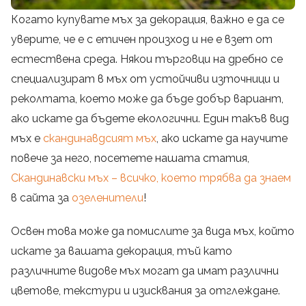
Когато купувате мъх за декорация, важно е да се
уверите, че е с етичен произход и не е взет от
естествена среда. Някои търговци на дребно се
специализират в мъх от устойчиви източници и
реколтата, което може да бъде добър вариант,
ако искате да бъдете екологични. Един такъв вид
мъх е
скандинавдсият мъх
, ако искате да научите
повече за него, посетете нашата статия,
Скандинавски мъх – всичко, което трябва да знаем
в сайта за
озеленители
!
Освен това може да помислите за вида мъх, който
искате за вашата декорация, тъй като
различните видове мъх могат да имат различни
цветове, текстури и изисквания за отглеждане.