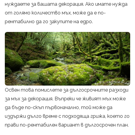
нуждаете за вашата декорация. Ако имате нужда
от голямо количество мъх, може да е по-
рентабилно да го закупите на едро.
Освен това помислете за дългосрочните разходи
за мъх за декорация. Въпреки че живият мъх може
да бъде по-скъп първоначално, той може да
издържи дълго време с подходяща грижа, което го
прави по-рентабилен вариант в дългосрочен план.