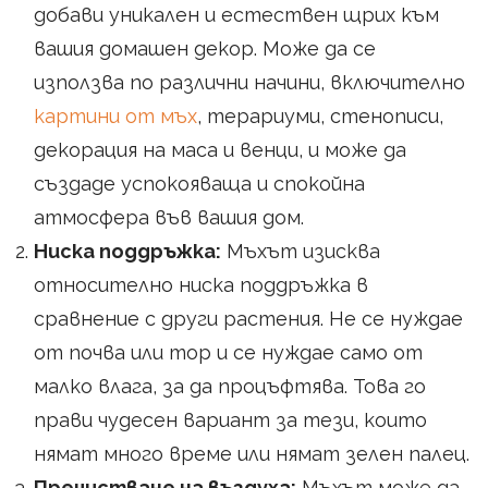
добави уникален и естествен щрих към
вашия домашен декор. Може да се
използва по различни начини, включително
картини от мъх
, терариуми, стенописи,
декорация на маса и венци, и може да
създаде успокояваща и спокойна
атмосфера във вашия дом.
Ниска поддръжка:
Мъхът изисква
относително ниска поддръжка в
сравнение с други растения. Не се нуждае
от почва или тор и се нуждае само от
малко влага, за да процъфтява. Това го
прави чудесен вариант за тези, които
нямат много време или нямат зелен палец.
Пречистване на въздуха:
Мъхът може да