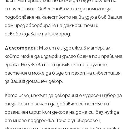
чист материал, който може да бъде получен по
етичен начин. Освен това може да помогне за
подобряване на качеството на въздуха във вашия
дом чрез абсорбиране на замърсители и
освобождаване на кислород.
Дълготраен:
Мъхът е издръжлив материал,
който може да издържи дълго време при правилна
грижа. Не увяхва и не изсъхва като другите
растения и може да бъде страхотна инвестиция
за вашия домашен декор.
Като цяло, мъхът за декорация е чудесен избор за
тези, които искат да добавят естествен и
органичен щрих към декора на дома си, без нужда
от много поддръжка. Това е универсален,
екологичен и дълготраен материал, който може