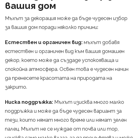
вашия дом
Мъхът за декорация може да бъде чудесен избор
за вашия дом поради няколко причини:
Естествен и органичен вид:
мъхът добавя
естествен и органичен вид към вашия домашен
декор, което може да създаде успокояваща и
спокойна атмосфера. Освен това е чудесен начин
да пренесете красотата на природата на
закрито.
Ниска поддръжка:
Мъхът изисква много малко
поддръжка и може да бъде чудесен вариант за
тези, които нямат много време или нямат зелен
палец. Мъхът не се нуждае от почва или тор,
изисква само малко влага, за да процъфтява и може