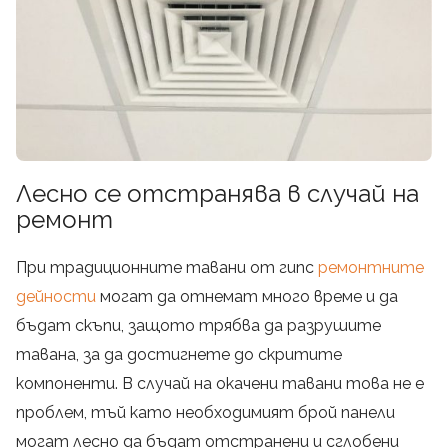
Лесно се отстранява в случай на
ремонт
При традиционните тавани от гипс
ремонтните
дейности
могат да отнемат много време и да
бъдат скъпи, защото трябва да разрушите
тавана, за да достигнете до скритите
компоненти. В случай на окачени тавани това не е
проблем, тъй като необходимият брой панели
могат лесно да бъдат отстранени и сглобени