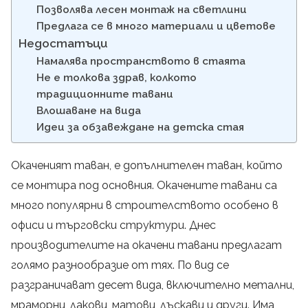
Позволява лесен монтаж на светлини
Предлага се в много материали и цветове
Недостатъци
Намалява пространството в стаята
Не е толкова здрав, колкото
традиционните тавани
Влошаване на вида
Идеи за обзавеждане на детска стая
Окаченият таван, е допълнителен таван, който
се монтира под основния. Окачените тавани са
много популярни в строителството особено в
офиси и търговски структури. Днес
производителите на окачени тавани предлагат
голямо разнообразие от тях. По вид се
разграничават десет вида, включително метални,
мраморни, лакови, матови, лъскави и други. Има