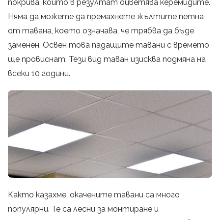
покрива, който в резултат оцветява керемидите.
Няма да можете да премахнете жълтите петна
от тавана, което означава, че трябва да бъде
заменен. Освен това падащите тавани с времето
ще провиснат. Тези вид таван изисква подмяна на
всеки 10 години.
Както казахме, окачените тавани са много
популярни. Те са лесни за монтиране и