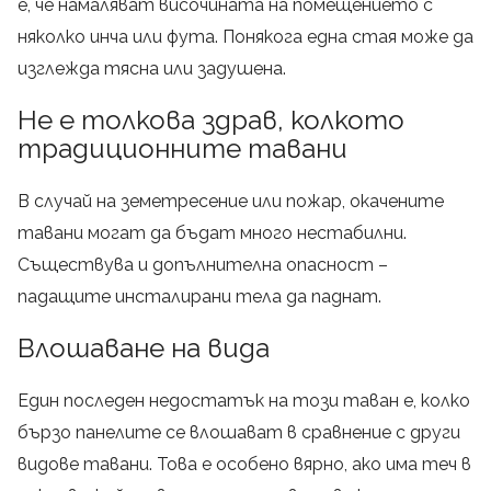
е, че намаляват височината на помещението с
няколко инча или фута. Понякога една стая може да
изглежда тясна или задушена.
Не е толкова здрав, колкото
традиционните тавани
В случай на земетресение или пожар, окачените
тавани могат да бъдат много нестабилни.
Съществува и допълнителна опасност –
падащите инсталирани тела да паднат.
Влошаване на вида
Един последен недостатък на този таван е, колко
бързо панелите се влошават в сравнение с други
видове тавани. Това е особено вярно, ако има теч в