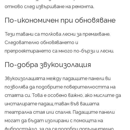
отново след извършване на ремонта.
По-икономичен при обновяване
Тези тавани са толкова лесни за премахване.
Следователно обновяването и
препроектирането са много по-бързи и лесни.
По-добра звукоизолация
Звукоизолацията между падащите панели ви
позволява да подобрите поверителността на
стаята си. Това е особено важно, ако мислите да
инсталирате падащ таван във вашата
театрална стая или спалня. Падащите панели
могат да бъдат изолирани с помощта на
фибростъкло, за да се подобри допълнително