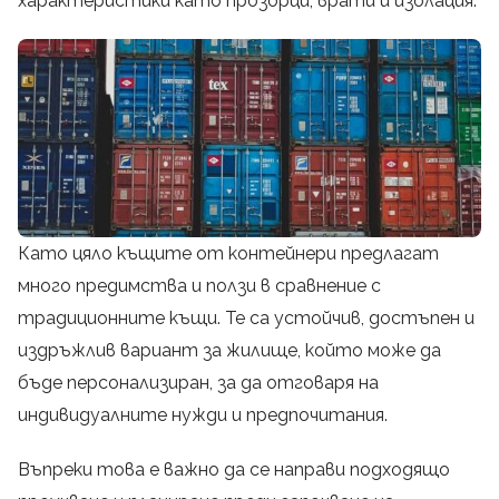
характеристики като прозорци, врати и изолация.
Като цяло къщите от контейнери предлагат
много предимства и ползи в сравнение с
традиционните къщи. Те са устойчив, достъпен и
издръжлив вариант за жилище, който може да
бъде персонализиран, за да отговаря на
индивидуалните нужди и предпочитания.
Въпреки това е важно да се направи подходящо