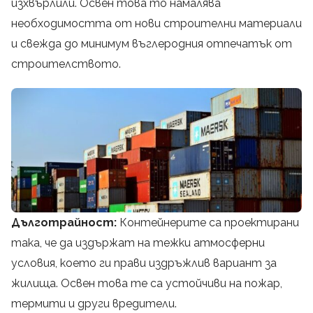
изхвърлили. Освен това то намалява
необходимостта от нови строителни материали
и свежда до минимум въглеродния отпечатък от
строителството.
Дълготрайност:
Контейнерите са проектирани
така, че да издържат на тежки атмосферни
условия, което ги прави издръжлив вариант за
жилища. Освен това те са устойчиви на пожар,
термити и други вредители.