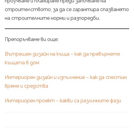
проучване и планиране преди започване на
строителството, за да се гарантира спазването
на строителните норми и разпоредби.
Препоръчваме ви още:
Вътрешен дизайн на къща – как да превърнете
къщата в дом
Интериорен дизайн и изпълнение – как да спестим
време и средства
Интериорен проект – какви са различните фази