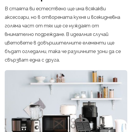
В стаята ви естествено ще има всякакви
аксесоари, но в отворената кухня и всекидневна
голяма част от тях ще се нуждаят от
внимателно подреждане. В идеалния случай
цветовете в довършителните елементи ще
бъдат огледални, така че различните зони да се
свързват една с друга.