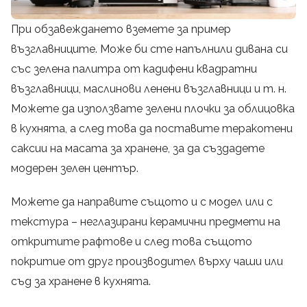
При обзавеждането вземете за пример
възглавниците. Може би сте напълнили дивана си
със зелена палитра от кадифени квадратни
възглавници, маслинови ленени възглавници и т. н.
Можете да използвате зелени плочки за облицовка
в кухнята, а след това да поставите теракотени
саксии на масата за хранене, за да създадете
модерен зелен център.
Можете да направите същото и с модел или с
текстура – неглазирани керамични предмети на
откритите рафтове и след това същото
покритие от друг производител върху чаши или
съд за хранене в кухнята.