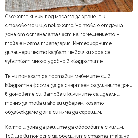
Сложете килим под масата за хранене и
столовете и ще покажете. Че това е отделна
зона от останалата част на помещението –
това е моята трапезария. Интериорните
дизайнери често казват, че всички хора се
чувстват много удобно в квадратите.
Те ни помагат да поставим мебелите си в
квадратна форма, за да очертаем различните зони
в домовете си. Затова и килимите са идеални
точно за това и ако ги изберем, когато
обзавеждаме дома си няма да сгрешим.
Която и зона да решите да обособите с килим.
Той ще ви помогне да обедините стаята, така че