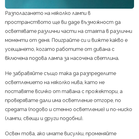
Разполагането на няколко лампи в
пространството ще ви даде възможност да
осветявате различни части на стаята в различни
моменти от деня. Поиграйте си и вижте какво е
усещането, когато работите от дивана с
включена подова лампа за насочена светлина.
Не забравяйте също така да разпределите
осветлението на няколко нива, като не
поставяте всичко от тавана с прожектори, а
проверявате дали има осветление отгоре, по
средата (подово и стенно осветление) и по-ниско
(лампи, свещи и други подобни).
Освен това, ако имате висулки, променяйте