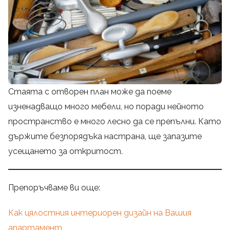
Стаята с отворен план може да поеме
изненадващо много мебели, но поради нейното
пространство е много лесно да се препълни. Като
държите безпорядъка настрана, ще запазите
усещането за откритост.
Препоръчваме ви още:
Как цялостния интериорен дизайн на Вашия
апартамент