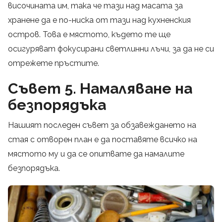
височината им, така че тази над масата за
хранене да е по-ниска от тази над кухненския
остров. Това е мястото, където те ще
осигуряват фокусирани светлинни лъчи, за да не си
отрежете пръстите.
Съвет 5. Намаляване на
безпорядъка
Нашият последен съвет за обзавеждането на
стая с отворен план е да поставяте всичко на
мястото му и да се опитвате да намалите
безпорядъка.