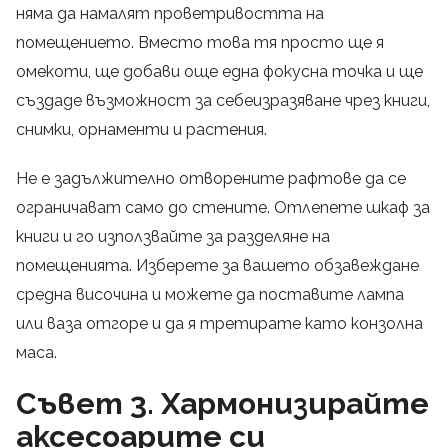
няма да намалят проветривостта на
помещението. Вместо това тя просто ще я
омекоти, ще добави още една фокусна точка и ще
създаде възможност за себеизразяване чрез книги,
снимки, орнаменти и растения.
Не е задължително отворените рафтове да се
ограничават само до стените. Отлепете шкаф за
книги и го използвайте за разделяне на
помещенията. Изберете за вашето обзавеждане
средна височина и можете да поставите лампа
или ваза отгоре и да я третирате като конзолна
маса.
Съвет 3. Хармонизирайте
аксесоарите си