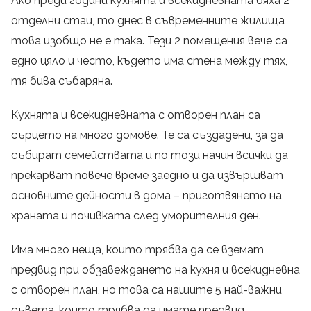
Ако преди години кухнята и всекидневната бяха 2
отделни стаи, то днес в съвременните жилища
това изобщо не е така. Тези 2 помещения вече са
едно цяло и често, където има стена между тях,
тя бива събаряна.
Кухнята и всекидневната с отворен план са
сърцето на много домове. Те са създадени, за да
събират семействата и по този начин всички да
прекарват повече време заедно и да извършват
основните дейности в дома – приготвянето на
храната и почивката след уморителния ден.
Има много неща, които трябва да се вземат
предвид при обзавеждането на кухня и всекидневна
с отворен план, но това са нашите 5 най-важни
съвета, които трябва да имате предвид.