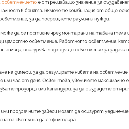
а осветлението
е от решаващо значение за създаване
налност в банята. Включете комбинация от общо осв
 осветление, за да посрещнете различни нужди.
оже да се постигне чрез монтирани на тавана тела и
щи цялостно осветление. Работното осветление, ка
и аплици, осигурява подходящо осветление за задачи 
не на димери, за да регулирате нивата на осветление 
 или час от деня. Освен това, увеличете максимално
звате прозорци или капандури, за да създадете откр
ли прозрачните завеси могат да осигурят уединение
ната светлина да се филтрира.