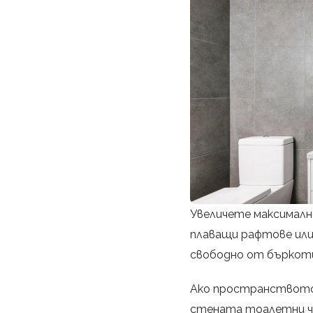
Увеличете максималн
плаващи рафтове или
свободно от бъркоти
Ако пространството 
стената тоалетни чи