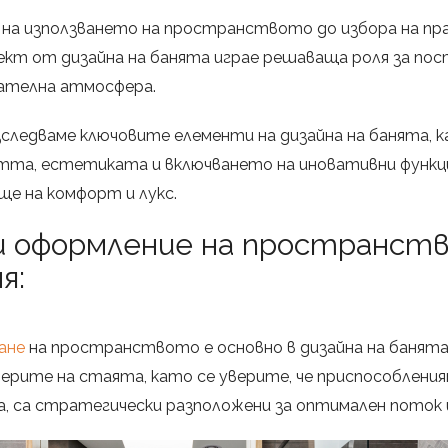
а използването на пространството до избора на пр
пект от дизайна на банята играе решаваща роля за по
кателна атмосфера.
зследваме ключовите елементи на дизайна на банята, 
тта, естетиката и включването на иновативни функци
ще на комфорт и лукс.
и оформление на пространст
я:
ане
на пространството е основно в дизайна на банята
рите на стаята, като се уверите, че приспособления
, са стратегически разположени за оптимален поток 