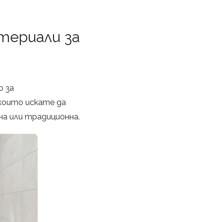
териали за
о за
които искате да
на или традиционна.