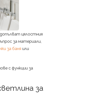
о допълват цялостния
ъпрос за материали,
чки за баня
или
ове с функции за
светлина за