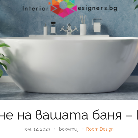
е на вашата баня – 
юли 12, 2023
•
boxwmuij
•
Room Design