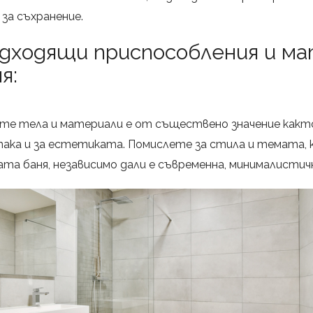
за съхранение.
одходящи приспособления и ма
я:
те тела и материали е от съществено значение какт
ака и за естетиката. Помислете за стила и темата, 
та баня, независимо дали е съвременна, минималистич