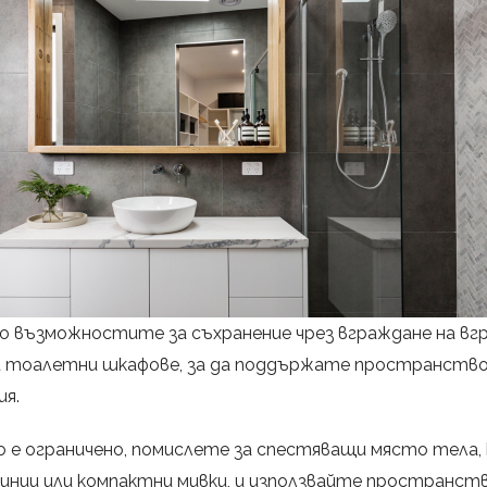
о възможностите за съхранение чрез вграждане на вг
 тоалетни шкафове, за да поддържате пространство
я.
е ограничено, помислете за спестяващи място тела,
нии или компактни мивки, и използвайте пространст