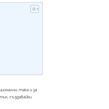
ионални, така и за
тил, създавайки