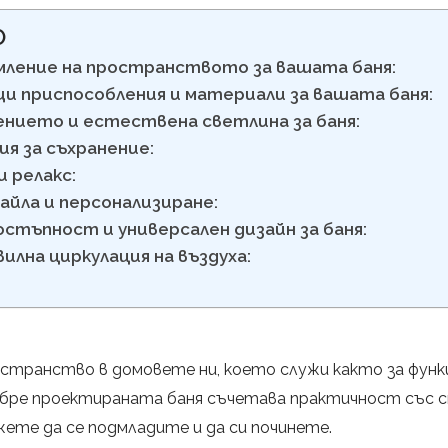
О
мление на пространството за вашата баня:
щи приспособления и материали за вашата баня:
ението и естествена светлина за баня:
я за съхранение:
и релакс:
айла и персонализиране:
стъпност и универсален дизайн за баня:
илна циркулация на въздуха:
странство в домовете ни, което служи както за функц
обре проектираната баня съчетава практичност със с
ете да се подмладите и да си починете.