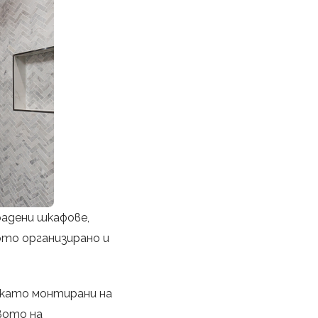
радени шкафове,
то организирано и
 като монтирани на
вото на