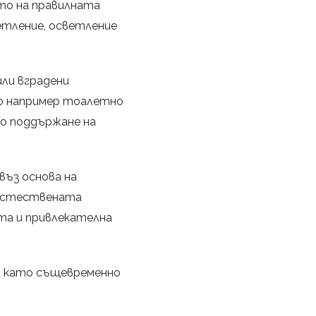
то на правилната
етление, осветление
ли вградени
то например тоалетно
по поддържане на
въз основа на
 естествената
ита и привлекателна
, като същевременно