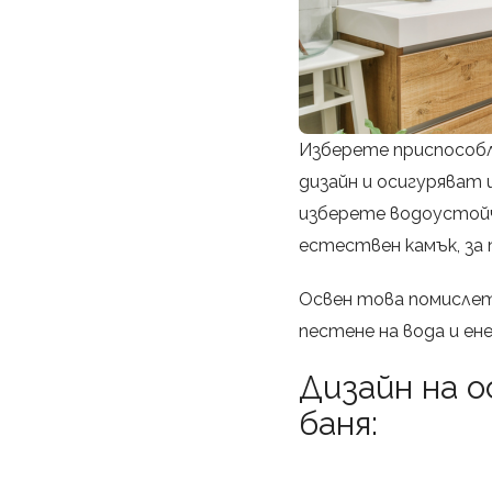
Изберете приспособл
дизайн и осигуряват 
изберете водоустойч
естествен камък, за 
Освен това помислете
пестене на вода и ен
Дизайн на 
баня: