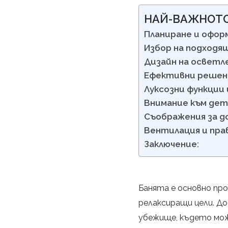
НАЙ-ВАЖНОТ
Планиране и офор
Избор на подходя
Дизайн на осветл
Ефективни решени
Луксозни функции 
Внимание към дет
Съображения за до
Вентилация и прав
Заключение:
Банята е основно про
релаксиращи цели. Д
убежище, където мож