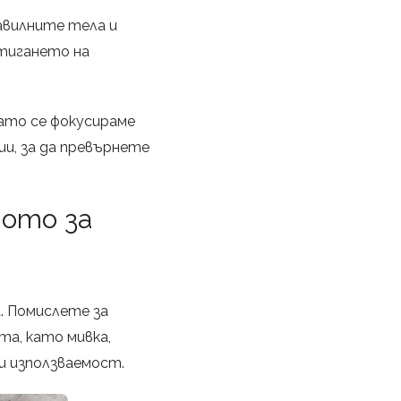
авилните тела и
стигането на
като се фокусираме
и, за да превърнете
вото за
. Помислете за
та, като мивка,
и използваемост.