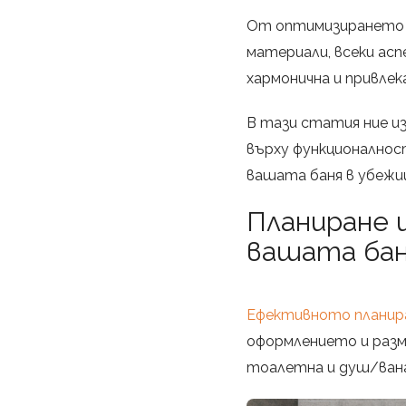
От оптимизирането н
материали, всеки ас
хармонична и привле
В тази статия ние и
върху функционалнос
вашата баня в убежи
Планиране 
вашата бан
Ефективното планир
оформлението и разме
тоалетна и душ/вана