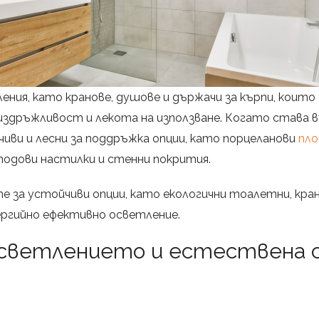
ения, като кранове, душове и държачи за кърпи, коит
издръжливост и лекота на използване. Когато става в
иви и лесни за поддръжка опции, като порцеланови
пло
подови настилки и стенни покрития.
 за устойчиви опции, като екологични тоалетни, кран
ергийно ефективно осветление.
осветлението и естествена 