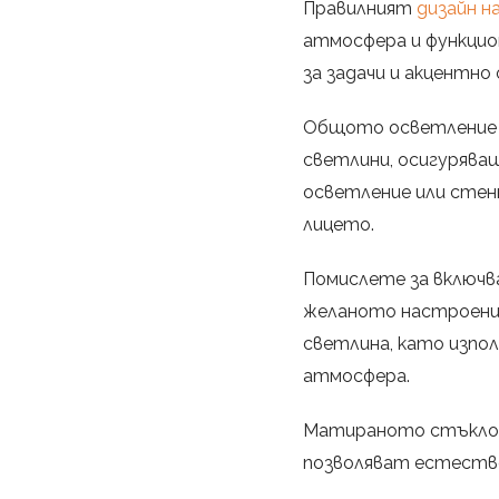
Правилният
дизайн н
атмосфера и функцио
за задачи и акцентно
Общото осветление м
светлини, осигурява
осветление или стенн
лицето.
Помислете за включва
желаното настроение
светлина, като изпол
атмосфера.
Матираното стъкло и
позволяват естестве